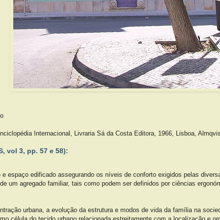
ro
iclopédia Internacional, Livraria Sá da Costa Editora, 1966, Lisboa, Almqvi
 vol 3, pp. 57 e 58):
go e espaço edificado assegurando os níveis de conforto exigidos pelas diver
 de um agregado familiar, tais como podem ser definidos por ciências ergonóm
ntração urbana, a evolução da estrutura e modos de vida da família na socied
mo célula do tecido urbano relacionada estreitamente com a localização e or