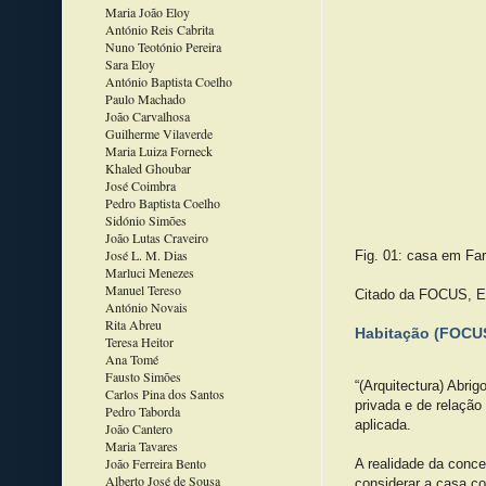
Maria João Eloy
António Reis Cabrita
Nuno Teotónio Pereira
Sara Eloy
António Baptista Coelho
Paulo Machado
João Carvalhosa
Guilherme Vilaverde
Maria Luiza Forneck
Khaled Ghoubar
José Coimbra
Pedro Baptista Coelho
Sidónio Simões
João Lutas Craveiro
José L. M. Dias
Fig. 01: casa em Fa
Marluci Menezes
Manuel Tereso
Citado da FOCUS, Enc
António Novais
Rita Abreu
Habitação (FOCUS,
Teresa Heitor
Ana Tomé
Fausto Simões
“(Arquitectura) Abri
Carlos Pina dos Santos
privada e de relação
Pedro Taborda
aplicada.
João Cantero
Maria Tavares
João Ferreira Bento
A realidade da conce
Alberto José de Sousa
considerar a casa co