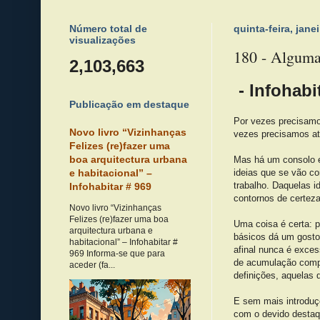
Número total de
quinta-feira, jane
visualizações
180 - Algumas
2,103,663
- Infohabi
Publicação em destaque
Por vezes precisamos
Novo livro “Vizinhanças
vezes precisamos at
Felizes (re)fazer uma
boa arquitectura urbana
Mas há um consolo e
ideias que se vão co
e habitacional” –
trabalho. Daquelas 
Infohabitar # 969
contornos de certeza
Novo livro “Vizinhanças
Felizes (re)fazer uma boa
Uma coisa é certa: 
arquitectura urbana e
básicos dá um gosto
habitacional” – Infohabitar #
afinal nunca é exces
969 Informa-se que para
de acumulação compl
aceder (fa...
definições, aquelas
E sem mais introduçõ
com o devido destaqu