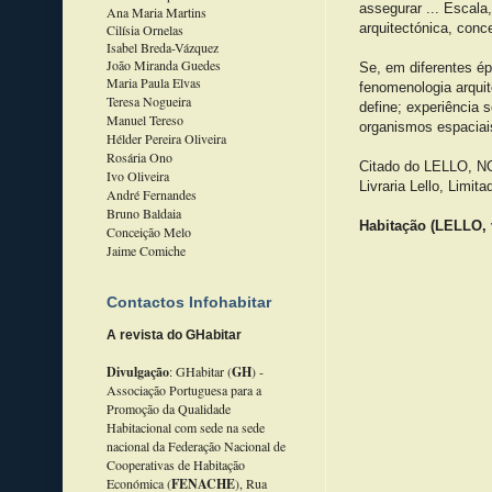
assegurar ... Escala
Ana Maria Martins
arquitectónica, conc
Cilísia Ornelas
Isabel Breda-Vázquez
João Miranda Guedes
Se, em diferentes é
Maria Paula Elvas
fenomenologia arquit
Teresa Nogueira
define; experiência 
Manuel Tereso
organismos espaciais
Hélder Pereira Oliveira
Rosária Ono
Citado do LELLO, 
Ivo Oliveira
Livraria Lello, Limita
André Fernandes
Bruno Baldaia
Habitação (LELLO, 
Conceição Melo
Jaime Comiche
Contactos Infohabitar
A revista do GHabitar
Divulgação
: GHabitar (
GH
) -
Associação Portuguesa para a
Promoção da Qualidade
Habitacional com sede na sede
nacional da Federação Nacional de
Cooperativas de Habitação
Económica (
FENACHE
), Rua