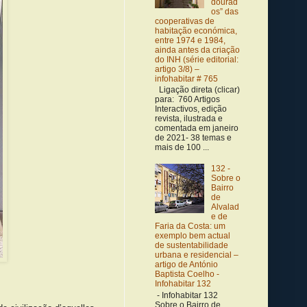
dourad
os” das
cooperativas de
habitação económica,
entre 1974 e 1984,
ainda antes da criação
do INH (série editorial:
artigo 3/8) –
infohabitar # 765
Ligação direta (clicar)
para: 760 Artigos
Interactivos, edição
revista, ilustrada e
comentada em janeiro
de 2021- 38 temas e
mais de 100 ...
132 -
Sobre o
Bairro
de
Alvalad
e de
Faria da Costa: um
exemplo bem actual
de sustentabilidade
urbana e residencial –
artigo de António
Baptista Coelho -
Infohabitar 132
- Infohabitar 132
Sobre o Bairro de