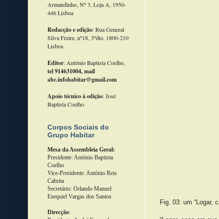
Armandinho, Nº 3, Loja A, 1950-
446 Lisboa
Redacção e edição
: Rua General
Silva Freire, nº18, 3ºdto, 1800-210
Lisboa
Editor
: António Baptista Coelho,
tel 914631004, mail
abc.infohabitar@gmail.com
Apoio técnico à edição
: José
Baptista Coelho
Corpos Sociais do
Grupo Habitar
Mesa da Assembleia Geral:
Presidente: António Baptista
Coelho
Vice-Presidente: António Reis
Cabrita
Secretário: Orlando Manuel
Ezequiel Vargas dos Santos
Fig. 03: um “Logar, c
Direcção
: