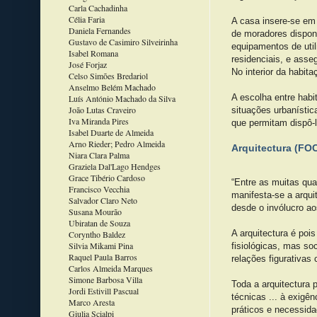
Carla Cachadinha
Célia Faria
A casa insere-se em 
Daniela Fernandes
de moradores dispond
Gustavo de Casimiro Silveirinha
equipamentos de uti
Isabel Romana
residenciais, e asse
José Forjaz
No interior da habita
Celso Simões Bredariol
Anselmo Belém Machado
A escolha entre habi
Luís António Machado da Silva
João Lutas Craveiro
situações urbanísti
Iva Miranda Pires
que permitam dispô-
Isabel Duarte de Almeida
Arno Rieder; Pedro Almeida
Arquitectura (FOC
Niara Clara Palma
Graziela Dal'Lago Hendges
Grace Tibério Cardoso
“Entre as muitas qua
Francisco Vecchia
manifesta-se a arqui
Salvador Claro Neto
desde o invólucro ao
Susana Mourão
Ubiratan de Souza
A arquitectura é poi
Coryntho Baldez
Silvia Mikami Pina
fisiológicas, mas so
Raquel Paula Barros
relações figurativas
Carlos Almeida Marques
Simone Barbosa Villa
Toda a arquitectura
Jordi Estivill Pascual
técnicas ... à exigê
Marco Aresta
práticos e necessida
Giulia Scialpi