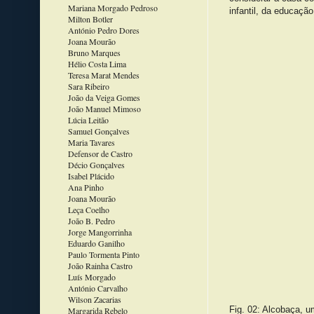
Mariana Morgado Pedroso
infantil, da educaçã
Milton Botler
António Pedro Dores
Joana Mourão
Bruno Marques
Hélio Costa Lima
Teresa Marat Mendes
Sara Ribeiro
João da Veiga Gomes
João Manuel Mimoso
Lúcia Leitão
Samuel Gonçalves
Maria Tavares
Defensor de Castro
Décio Gonçalves
Isabel Plácido
Ana Pinho
Joana Mourão
Leça Coelho
João B. Pedro
Jorge Mangorrinha
Eduardo Ganilho
Paulo Tormenta Pinto
João Rainha Castro
Luís Morgado
António Carvalho
Wilson Zacarias
Fig. 02: Alcobaça, 
Margarida Rebelo