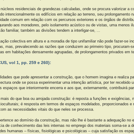
núcleos residenciais de grandezas calculadas, onde se procura valorizar a 
o intencionalmente os edifícios em relação ao terreno, seu prolongamento na
lidade comum em relação com os percursos exteriores e os órgãos de distrib
gurando aos moradores, pelo isolamento acústico ou de vistas, uma menos ilu
ção familiar, também as divisões tendem a interligar-se, ...
tação colectiva em altura e a moradia de tipo unifamiliar não pode fazer-se 
cas, mas, prevalecendo as razões que conduzem ao primeiro tipo, procuram-s
las em habitações densamente agrupadas, de prolongamentos privados em ter
US, vol 1, pp. 259 e 260):
lidades que pode apresentar a construção, que o homem imagina e realiza pa
tectura onde se possa experimentar uma intenção artística, por ter recebido u
s espaços que interiormente encerra e aos que, externamente, contribuirá pa
s mais do que boa ou arrojada construção: é reposta a funções e exigências, 
cioculturais; é resposta em termos de espaços modelados, proporcionados e r
 com as necessidades vitais do que neles se processa.
 pertence ao domínio da construção, mas não lhe é bastante a adequação no 
ncia de conhecimento das leis internas no emprego dos materiais soma-se a d
des humanas – físicas, fisiológicas e psicológicas – cuja satisfação os es