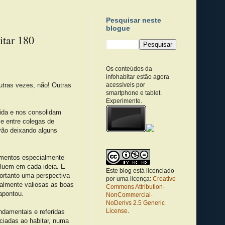
Pesquisar neste
blogue
itar 180
Os conteúdos da
infohabitar estão agora
utras vezes, não! Outras
acessíveis por
smartphone e tablet.
Experimente.
ida e nos consolidam
 e entre colegas de
vão deixando alguns
lementos especialmente
fluem em cada ideia. E
Este blog está licenciado
portanto uma perspectiva
por uma licença:
Creative
almente valiosas as boas
Commons Attribution-
apontou.
NonCommercial-
NoDerivs 2.5 Generic
License
.
ndamentais e referidas
ociadas ao habitar, numa