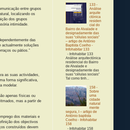
133 -
comunicação entre grupos
Análise
arquite
tural, localizando os
ctónica
uição dos grupos
residen
sória intimidade.
cial do
Bairro de Alvalade e
designadamente das
suas “células sociais”
independentemente das
– artigo de António
e actualmente soluções
Baptista Coelho -
Infohabitar 133
raços ou pátios.”
- Infohabitar 133
Análise arquitectónica
residencial do Bairro
de Alvalade e
designadamente das
suas “células sociais”
ra as suas actividades,
Tal como tinh...
ma forma significativa,
ra modelar.
158 -
Sobre
não apenas físicas ou
uma
cidade
itmados, mas a partir de
natural
mente
segura, I – artigo de
António baptista
emprego dos materiais e
Coelho - Infohabitar
efinição dos objectivos
158
paços construídos devem
- Infohabitar 158