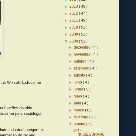
►
2013
( 49 )
►
2012
( 47 )
►
2011
( 49 )
►
2010
( 51 )
►
2009
( 51 )
▼
2008
( 51 )
►
dezembro
( 4 )
►
novembro
( 4 )
►
outubro
( 4 )
►
setembro
( 4 )
►
agosto
( 4 )
st & Wiksell, Estocolmo
►
julho
( 4 )
►
junho
( 5 )
►
maio
( 4 )
►
abril
( 4 )
sas funções da vida
►
março
( 6 )
icas ou pela sociologia
►
fevereiro
( 3 )
▼
janeiro
( 5 )
ade industrial obrigam a
181 -
(IN)SEGURANÇ
ganização do recreio