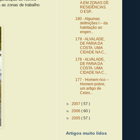
A EM ZONAS DE
 as zonas de trabalho.
RESIDÊNCIAS.
O ESP...
180 - Algumas
definições I – da
habitação ao
engen...
179 - ALVALADE,
DE FARIA DA
COSTA. UMA
CIDADE NA C...
178 - ALVALADE,
DE FARIA DA
COSTA. UMA
CIDADE NA C...
177 - Homem rico –
Homem pobre,
um artigo de
Celes...
►
2007
( 57 )
►
2006
( 60 )
►
2005
( 57 )
Artigos muito lidos