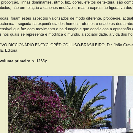
, proporção, linhas dominantes, ritmo, luz, cores, efeitos de textura, são co
ebidos, não em relação a cânones imutáveis, mas à expressão figurativa dos 
pocas, foram estes aspectos valorizados de modo diferente, propõe-se, actu
ectónica , seguida na experiência dos homens, utentes e criadores dos ambi
sensível que faz com movimento e na duração e que condiciona a apreensão d
 nos quais se representa e modifica o mundo, a sociabilidade, a vida dos h
NOVO DICCIONÁRIO ENCYCLOPÉDICO LUSO-BRASILEIRO, Dir. João Grave e 
da, Editora
volume primeiro p. 1238):