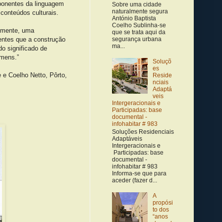
mponentes da linguagem
Sobre uma cidade
naturalmente segura
conteúdos culturais.
António Baptista
Coelho Sublinha-se
almente, uma
que se trata aqui da
entes que a construção
segurança urbana
ma...
o significado de
omens.”
Soluçõ
es
Coelho Netto, Pôrto,
Reside
nciais
Adaptá
veis
Intergeracionais e
Participadas: base
documental -
infohabitar # 983
Soluções Residenciais
Adaptáveis
Intergeracionais e
Participadas: base
documental -
infohabitar # 983
Informa-se que para
aceder (fazer d...
A
propósi
to dos
“anos