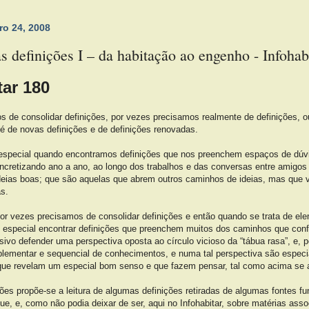
iro 24, 2008
 definições I – da habitação ao engenho - Infohab
tar 180
 de consolidar definições, por vezes precisamos realmente de definições, o
é de novas definições e de definições renovadas.
special quando encontramos definições que nos preenchem espaços de dúv
ncretizando ano a ano, ao longo dos trabalhos e das conversas entre amigos
ideias boas; que são aquelas que abrem outros caminhos de ideias, mas que 
s.
por vezes precisamos de consolidar definições e então quando se trata de e
 especial encontrar definições que preenchem muitos dos caminhos que con
sivo defender uma perspectiva oposta ao círculo vicioso da “tábua rasa”, e, 
ementar e sequencial de conhecimentos, e numa tal perspectiva são especi
 que revelam um especial bom senso e que fazem pensar, tal como acima se 
es propõe-se a leitura de algumas definições retiradas de algumas fontes fu
e, e, como não podia deixar de ser, aqui no Infohabitar, sobre matérias ass